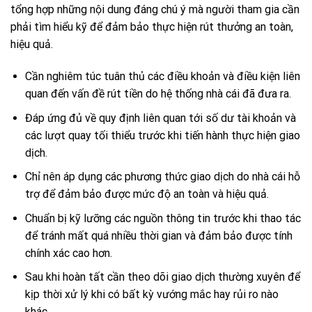
tổng hợp những nội dung đáng chú ý mà người tham gia cần
phải tìm hiểu kỹ để đảm bảo thực hiện rút thưởng an toàn,
hiệu quả.
Cần nghiêm túc tuân thủ các điều khoản và điều kiện liên
quan đến vấn đề rút tiền do hệ thống nhà cái đã đưa ra.
Đáp ứng đủ về quy định liên quan tới số dư tài khoản và
các lượt quay tối thiểu trước khi tiến hành thực hiện giao
dịch.
Chỉ nên áp dụng các phương thức giao dịch do nhà cái hỗ
trợ để đảm bảo được mức độ an toàn và hiệu quả.
Chuẩn bị kỹ lưỡng các nguồn thông tin trước khi thao tác
để tránh mất quá nhiều thời gian và đảm bảo được tính
chính xác cao hơn.
Sau khi hoàn tất cần theo dõi giao dịch thường xuyên để
kịp thời xử lý khi có bất kỳ vướng mắc hay rủi ro nào
khác.