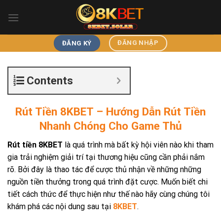
Skip
to
content
ĐĂNG NHẬP
ĐĂNG KÝ
Contents
Rút Tiền 8KBET – Hướng Dẫn Rút Tiền
Nhanh Chóng Cho Game Thủ
Rút tiền 8KBET
là quá trình mà bất kỳ hội viên nào khi tham
gia trải nghiệm giải trí tại thương hiệu cũng cần phải nắm
rõ. Bởi đây là thao tác để cược thủ nhận về những những
nguồn tiền thưởng trong quá trình đặt cược. Muốn biết chi
tiết cách thức để thực hiện như thế nào hãy cùng chúng tôi
khám phá các nội dung sau tại
8KBET
.