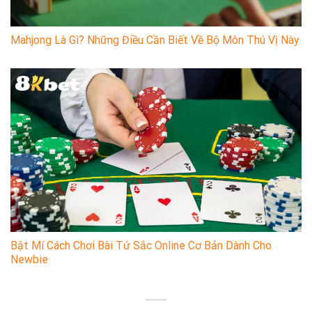
Mahjong Là Gì? Những Điều Cần Biết Về Bộ Môn Thú Vị Này
Bật Mí Cách Chơi Bài Tứ Sắc Online Cơ Bản Dành Cho
Newbie