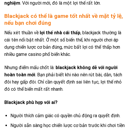
nghiệm
. Với người mới, đó là một lợi thế rất lớn.
Blackjack có thể là game tốt nhất về mặt tỷ lệ,
nếu bạn chơi đúng
Nếu xét thuần về
lợi thế nhà cái thấp
, blackjack thường là
cái tên nổi bật nhất. Ở một số biến thể, khi người chơi áp
dụng chiến lược cơ bản đúng, mức bất lợi có thể thấp hơn
nhiều game casino phổ biến khác.
Nhưng điểm mấu chốt là:
blackjack không dễ với người
hoàn toàn mới
. Bạn phải biết khi nào nên rút bài, dằn, tách
đôi hay gấp đôi. Chỉ cần quyết định sai liên tục, lợi thế nhỏ
đó có thể biến mất rất nhanh.
Blackjack phù hợp với ai?
Người thích cảm giác có quyền chủ động ra quyết định.
Người sẵn sàng học chiến lược cơ bản trước khi chơi tiền