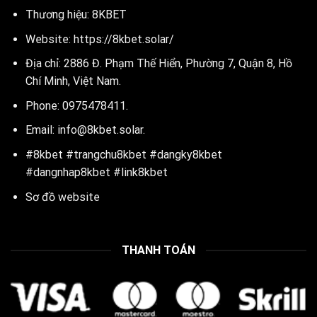
Thương hiệu: 8KBET
Website: https://8kbet.solar/
Địa chỉ: 2886 Đ. Phạm Thế Hiển, Phường 7, Quận 8, Hồ
Chí Minh, Việt Nam.
Phone: 0975478411.
Email:
info@8kbet.solar
.
#8kbet #trangchu8kbet #dangky8kbet
#dangnhap8kbet #link8kbet
Sơ đồ website
THANH TOÁN