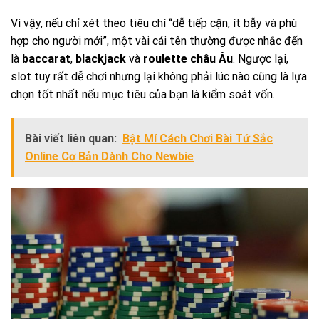
Vì vậy, nếu chỉ xét theo tiêu chí “dễ tiếp cận, ít bẫy và phù
hợp cho người mới”, một vài cái tên thường được nhắc đến
là
baccarat
,
blackjack
và
roulette châu Âu
. Ngược lại,
slot tuy rất dễ chơi nhưng lại không phải lúc nào cũng là lựa
chọn tốt nhất nếu mục tiêu của bạn là kiểm soát vốn.
Bài viết liên quan:
Bật Mí Cách Chơi Bài Tứ Sắc
Online Cơ Bản Dành Cho Newbie