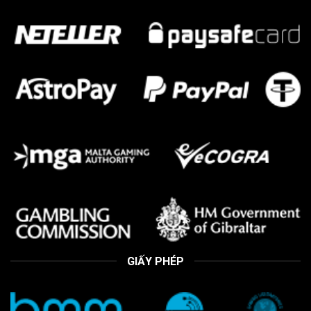
GIẤY PHÉP