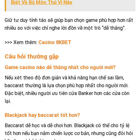
Biết Về Bộ Môn Thú Vị Này
Giữ tư duy tỉnh táo sẽ giúp bạn chọn game phù hợp hơn rất
nhiều so với việc chỉ nghe lời đồn về một trò “dễ thắng”.
>>> Xem thêm:
Casino 8KBET
Câu hỏi thường gặp
Game casino nào dễ thắng nhất cho người mới?
Nếu xét theo độ đơn giản và khả năng hạn chế sai lầm,
baccarat thường là lựa chọn phù hợp nhất cho người mới.
Đặc biệt, nhiều người ưu tiên cửa Banker hơn các cửa còn
lại.
Blackjack hay baccarat tốt hơn?
Baccarat dễ học và dễ chơi hơn. Blackjack có thể cho tỷ lệ
tốt hơn nếu bạn nắm chiến lược cơ bản, nhưng cũng đòi hỏi