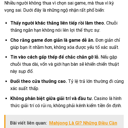
Nhiều người không thua vì chọn sai game, mà thua vì kỳ
vọng sai. Dưới đây là những ngộ nhận rất phổ biến:
Thấy người khác thắng liên tiếp rồi làm theo.
Chuỗi
thắng ngắn hạn không nói lên lợi thế thực sự.
Cho rằng game đơn giản là game dễ ăn.
Đơn giản chỉ
giúp bạn ít nhầm hơn, không xóa được yếu tố xác suất.
Tin vào cách gấp thếp để chắc chắn gỡ lỗ.
Nếu gặp
chuỗi thua dài, vốn và giới hạn bàn sẽ khiến chiến thuật
này sụp đổ.
Đuổi theo cửa thưởng cao.
Tỷ lệ trả lớn thường đi cùng
xác suất thấp.
Không phân biệt giữa giải trí và đầu tư.
Casino là hình
thức giải trí có rủi ro, không phải kênh kiếm tiền ổn định.
Bài viết liên quan:
Mahjong Là Gì? Những Điều Cần