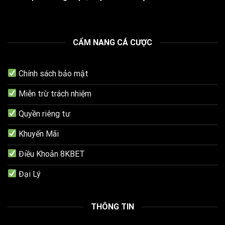
CẨM NANG CÁ CƯỢC
Chính sách bảo mật
Miễn trừ trách nhiệm
Quyền riêng tư
Khuyến Mãi
Điều Khoản 8KBET
Đại Lý
THÔNG TIN