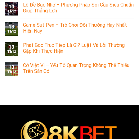
Lô Đề Bạc Nhớ – Phương Pháp Soi Cầu Siêu Chuẩn
14
Giúp Thắng Lớn
Th12
Game Sut Pen – Trò Chơi Đổi Thưởng Hay Nhất
13
Hiện Nay
Th12
Phat Goc Truc Tiep Là Gì? Luật Và Lỗi Thường
13
Gặp Khi Thực Hiện
Th12
Cờ Việt Vị – Yếu Tố Quan Trọng Không Thể Thiếu
13
Trên Sân Cỏ
Th12