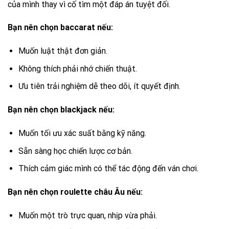
của mình thay vì cố tìm một đáp án tuyệt đối.
Bạn nên chọn baccarat nếu:
Muốn luật thật đơn giản.
Không thích phải nhớ chiến thuật.
Ưu tiên trải nghiệm dễ theo dõi, ít quyết định.
Bạn nên chọn blackjack nếu:
Muốn tối ưu xác suất bằng kỹ năng.
Sẵn sàng học chiến lược cơ bản.
Thích cảm giác mình có thể tác động đến ván chơi.
Bạn nên chọn roulette châu Âu nếu:
Muốn một trò trực quan, nhịp vừa phải.