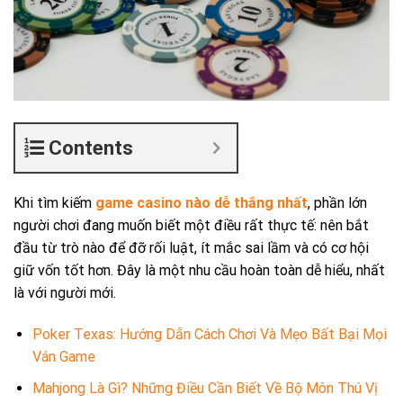
Contents
Khi tìm kiếm
game casino nào dễ thắng nhất
, phần lớn
người chơi đang muốn biết một điều rất thực tế: nên bắt
đầu từ trò nào để đỡ rối luật, ít mắc sai lầm và có cơ hội
giữ vốn tốt hơn. Đây là một nhu cầu hoàn toàn dễ hiểu, nhất
là với người mới.
Poker Texas: Hướng Dẫn Cách Chơi Và Mẹo Bất Bại Mọi
Ván Game
Mahjong Là Gì? Những Điều Cần Biết Về Bộ Môn Thú Vị