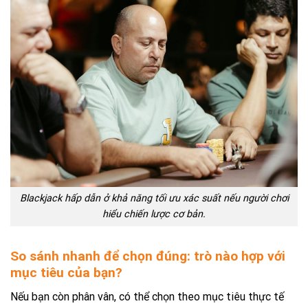
Blackjack hấp dẫn ở khả năng tối ưu xác suất nếu người chơi
hiểu chiến lược cơ bản.
So sánh nhanh để chọn đúng: trò nào hợp với
mục tiêu của bạn?
Nếu bạn còn phân vân, có thể chọn theo mục tiêu thực tế