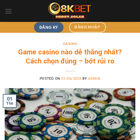
Skip
to
content
ĐĂNG NHẬP
ĐĂNG KÝ
CASINO
Game casino nào dễ thắng nhất?
Cách chọn đúng – bớt rủi ro
POSTED ON
01/06/2026
BY
ADMIN
01
Th6